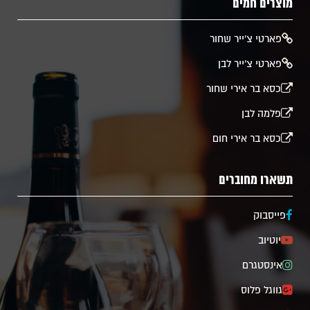
מוצרים חמים
​פארטי צ'ייר שחור
פארטי צ'ייר לבן
כסא בר אירי שחור
פלמה לבן
כסא בר אירי חום
תשארו מחוברים
פייסבוק
יוטיוב
אינסטגרם
גווגל פלוס