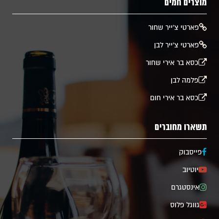
מוצרים חמים
​פארטי צ'ייר שחור
פארטי צ'ייר לבן
כסא בר אירי שחור
פלמה לבן
כסא בר אירי חום
תשארו מחוברים
פייסבוק
יוטיוב
אינסטגרם
גווגל פלוס