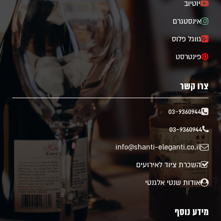
יוטיוב
אינסטגרם
גווגל פלוס
פינטרסט
צרו קשר
03-9360944
03-9360944
info@shanti-eleganti.co.il
השכרת ציוד לאירועים
אודות שנטי אלגנטי
מידע נוסף